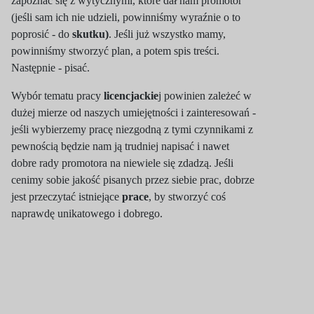
zapoznać się z wytycznymi, które dał nam promotor
(jeśli sam ich nie udzieli, powinniśmy wyraźnie o to
poprosić - do
skutku)
. Jeśli już wszystko mamy,
powinniśmy stworzyć plan, a potem spis treści.
Następnie - pisać.
Wybór tematu pracy
licencjackie
j powinien zależeć w
dużej mierze od naszych umiejętności i zainteresowań -
jeśli wybierzemy pracę niezgodną z tymi czynnikami z
pewnością będzie nam ją trudniej napisać i nawet
dobre rady promotora na niewiele się zdadzą. Jeśli
cenimy sobie jakość pisanych przez siebie prac, dobrze
jest przeczytać istniejące
prace
, by stworzyć coś
naprawdę unikatowego i dobrego.